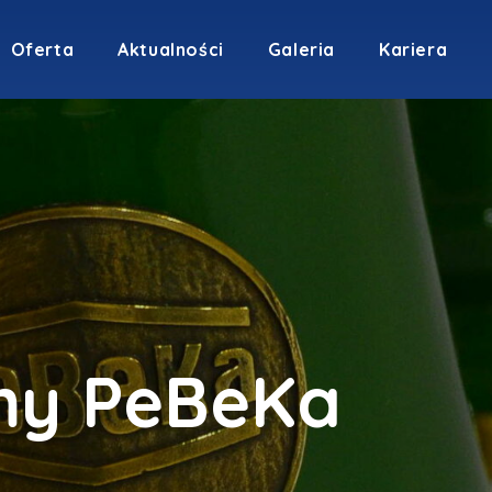
Oferta
Aktualności
Galeria
Kariera
my PeBeKa