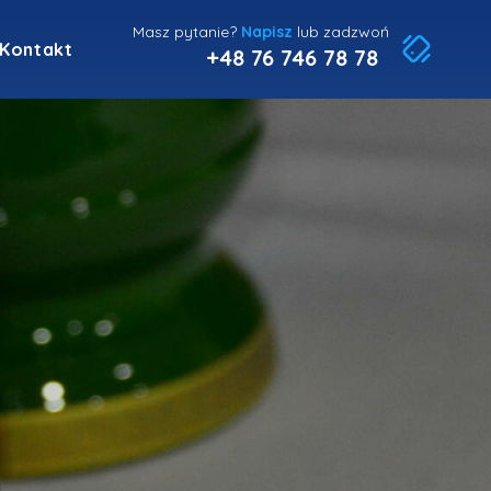
Masz pytanie?
Napisz
lub zadzwoń
Kontakt
+48 76 746 78 78