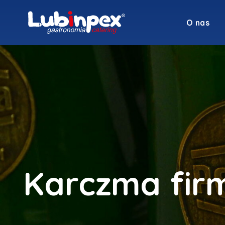
O nas
Karczma fir